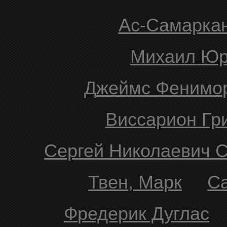
Ас-Cамарка
Михаил Ю
Джеймс Фенимо
Виссарион Г
Сергей Николаевич 
Твен, Марк
Фредерик Дуглас