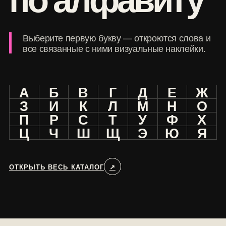
Выберите первую букву — откроются слова и
все связанные с ними визуальные наклейки.
А
Б
В
Г
Д
Е
Ж
З
И
К
Л
М
Н
О
П
Р
С
Т
У
Ф
Х
Ц
Ч
Ш
Щ
Э
Ю
Я
ОТКРЫТЬ ВЕСЬ КАТАЛОГ
↗