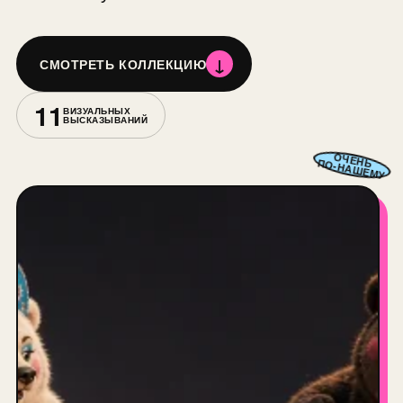
↓
СМОТРЕТЬ КОЛЛЕКЦИЮ
11
ВИЗУАЛЬНЫХ
ВЫСКАЗЫВАНИЙ
ОЧЕНЬ
ПО-НАШЕМУ