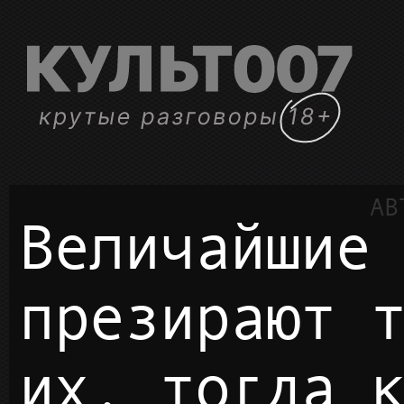
Величайшие гении не
презирают 
их, тогда 