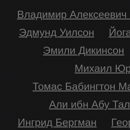
Владимир Алексеевич
Эдмунд Уилсон
Йо
Эмили Дикинсон
Михаил Ю
Томас Бабингтон М
Али ибн Абу Та
Ингрид Бергман
Ге