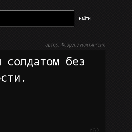
найти
автор:
Флоренс Найтингейл
ости.
47