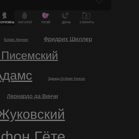
ФОРИЗМЫ
КАТАЛОГ
ПЛЭЙ
ДЕНЬ
СКАЧАТЬ
Фридрих Шиллер
Борис Акунин
 Писемский
 Адамс
Эдвард Осборн Уилсон
Леонардо да Винчи
 Жуковский
 фон Гёте