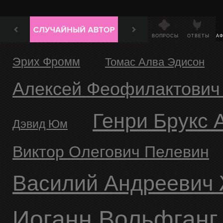
ВОПРОСЫ
ОТВЕТЫ
А
Эрих Фромм
Томас Алва Эдисон
Алексей Феофилактович
Генри Брукс
Дэвид Юм
Виктор Олегович Пелевин
Василий Андреевич
Иоганн Вольфганг