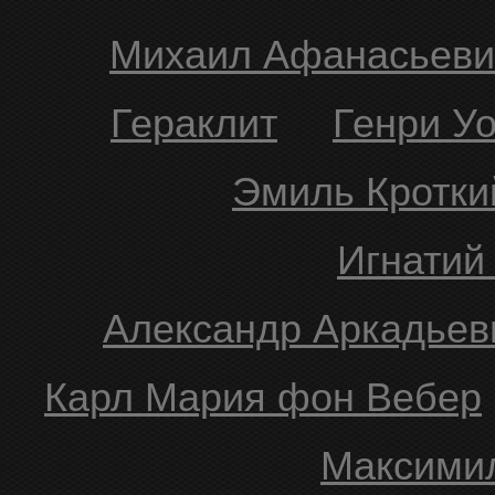
Михаил Афанасьеви
Гераклит
Генри У
Эмиль Кротки
Игнати
Александр Аркадьев
Карл Мария фон Вебер
Максим