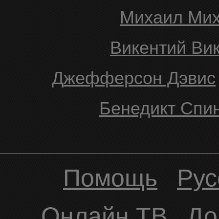
Михаил Ми
Викентий В
Джефферсон Дэвис
Бенедикт Спи
Помощь
Рус
Онлайн ТВ
До