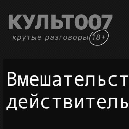
Вмешательство
действител