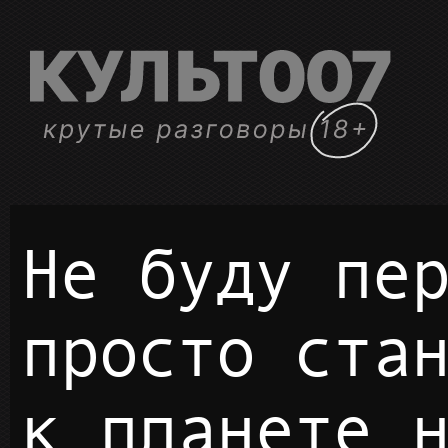
Не буду переезжать, а
просто ста
к планете 