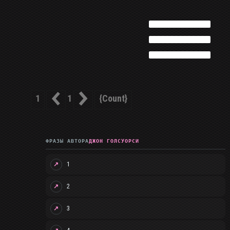
1
{count}
1
ФРАЗЫ АВТОРА
ДЖОН ГОЛСУОРСИ
1
↗
2
↗
3
↗