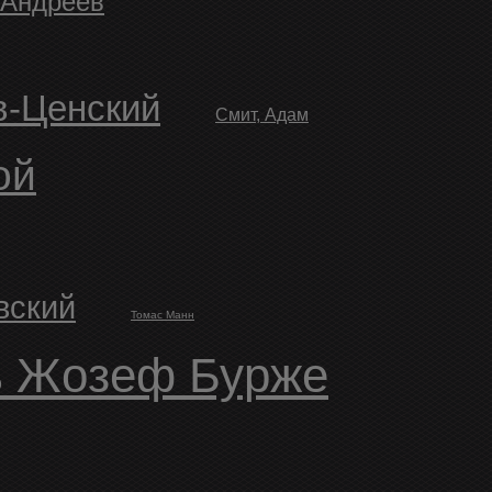
 Андреев
в-Ценский
Смит, Адам
ой
вский
Томас Манн
ь Жозеф Бурже