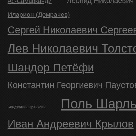
Леонид Николаевич
Ас-Cамарканди
Иларион (Домрачев)
Сергей Николаевич Сергее
Лев Николаевич Толст
Шандор Петёфи
Константин Георгиевич Паусто
Поль Шарл
Бенджамин Франклин
Иван Андреевич Крылов