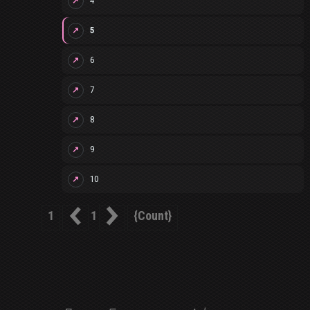
4
↗
5
↗
6
↗
7
↗
8
↗
9
↗
10
↗
1
{count}
1