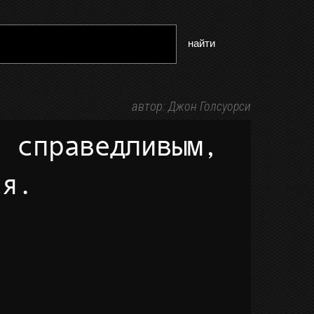
найти
автор:
Джон Голсуорси
ся.