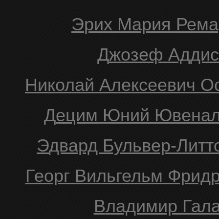
Эрих Мария Рема
Джозеф Адди
Николай Алексеевич О
Децим Юний Ювена
Эдвард Бульвер-Литт
Георг Вильгельм Фридр
Владимир Гал