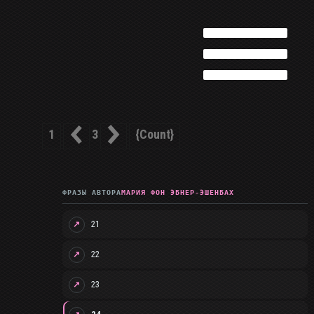
1
{count}
3
ФРАЗЫ АВТОРА
МАРИЯ ФОН ЭБНЕР-ЭШЕНБАХ
21
↗
22
↗
23
↗