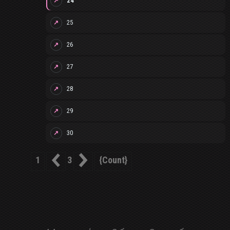
24
↗
25
↗
26
↗
27
↗
28
↗
29
↗
30
↗
1
{count}
3