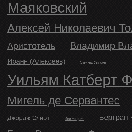
Маяковский
Алексей Николаевич Т
Владимир В
Аристотель
Иоанн (Алексеев)
Эдмунд Уилсон
Уильям Катберт 
Мигель де Сервантес
Бертран
Джордж Элиот
Иво Андрич