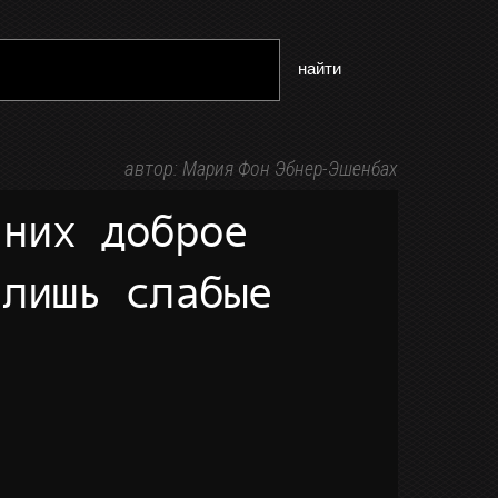
найти
автор:
Мария Фон Эбнер-Эшенбах
 лишь слабые