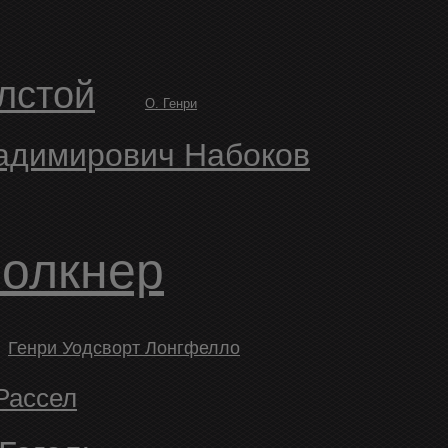
олстой
О. Генри
ладимирович Набоков
Фолкнер
Генри Уодсворт Лонгфелло
 Рассел