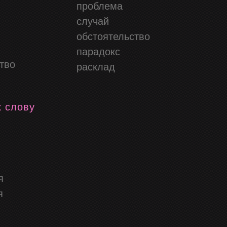
проблема
случай
обстоятельство
парадокс
тво
расклад
к слову
я
я