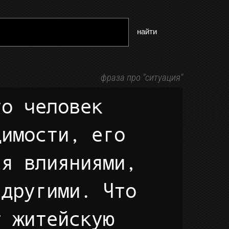
найти
фраза про "ситуация"
димости, его
ся влияниями,
 другими. Что
т житейскую