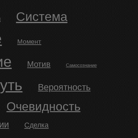
система
й
е
момент
ие
Мотив
Самосознание
Путь
Вероятность
очевидность
ии
Сделка