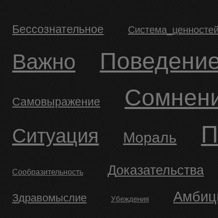
бессознательное
система_ценносте
Поведени
Важно
Сомнен
Самовыражение
Ситуация
Мораль
доказательства
Сообразительность
Амбиц
здравомыслие
Убеждения