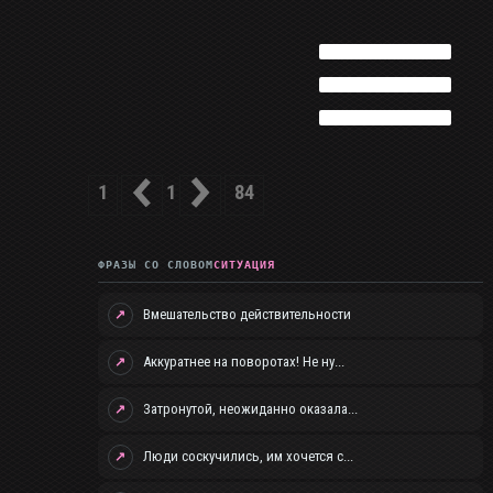
1
84
1
ФРАЗЫ СО СЛОВОМ
СИТУАЦИЯ
Вмешательство действительности
↗
Аккуратнее на поворотах! Не ну...
↗
Затронутой, неожиданно оказала...
↗
Люди соскучились, им хочется с...
↗