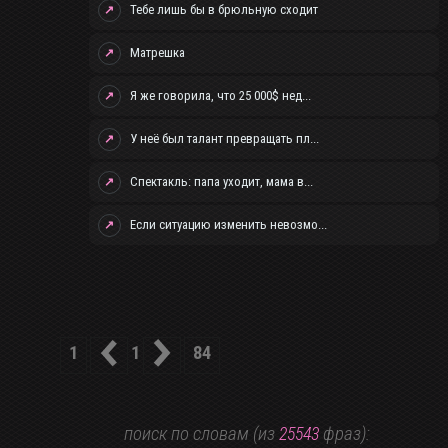
Тебе лишь бы в брюльную сходит
↗
Матрешка
↗
Я же говорила, что 25 000$ нед...
↗
У неё был талант превращать пл...
↗
Спектакль: папа уходит, мама в...
↗
Если ситуацию изменить невозмо...
↗
1
84
1
поиск по словам (из
фраз):
25543