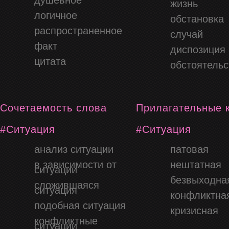
жизнь
логичное
обстановка
распространенное
случай
факт
диспозиция
цитата
обстоятельс
Сочетаемость слова
Прилагательные 
#Ситуация
#Ситуация
анализ ситуации
патовая
в зависимости от
нештатная
ситуации
безвыходна
сложившаяся
ситуация
конфликтна
подобная ситуация
кризисная
конфликтные
ситуации